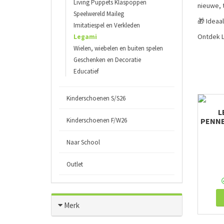
Living Puppets Klaspoppen
nieuwe, 
Speelwereld Maileg
🎁 Ideaal
Imitatiespel en Verkleden
Ontdek L
Legami
Wielen, wiebelen en buiten spelen
Geschenken en Decoratie
Educatief
Kinderschoenen S/S26
L
Kinderschoenen F/W26
PENNE
Naar School
Outlet
Merk