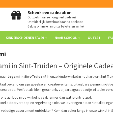
Schenk een cadeaubon
Op zoek naar een origineel cadeau?
Onmiddellijk downloadbaar na aankoop
Geldig online en in onze bakstenen winkel
KINDERSCHOENEN F/W26
NAAR SCHOOL
OUTLET
FA
mi
mi in Sint-Truiden – Originele Cade
 naar
Legami in Sint-Truiden
? In onze kinderwinkel in het hart van Sint-Tru
taat bekend om zijn speelse en creatieve items: uitwisbare pennen, notiti
cessoires. Perfect als klein geschenk, verjaardagscadeautje of leuke verr
 ons aanbod in de winkel is vaak ruimer dan wat je online ziet.
snelle doorverkoop en regelmatige nieuwe leveringen staan niet alle Lega
et volledige assortiment ontdekken? Kom dan zeker langs in onze winkel in S