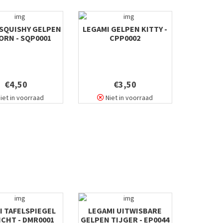
 SQUISHY GELPEN
LEGAMI GELPEN KITTY -
ORN - SQP0001
CPP0002
€4,50
€3,50
iet in voorraad
Niet in voorraad
I TAFELSPIEGEL
LEGAMI UITWISBARE
ICHT - DMR0001
GELPEN TIJGER - EP0044