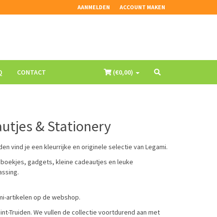
AANMELDEN
ACCOUNT MAKEN
Q
CONTACT
(€
0,00
)
autjes & Stationery
iden vind je een kleurrijke en originele selectie van Legami.
eboekjes, gadgets, kleine cadeautjes en leuke
assing.
mi-artikelen op de webshop.
int-Truiden. We vullen de collectie voortdurend aan met