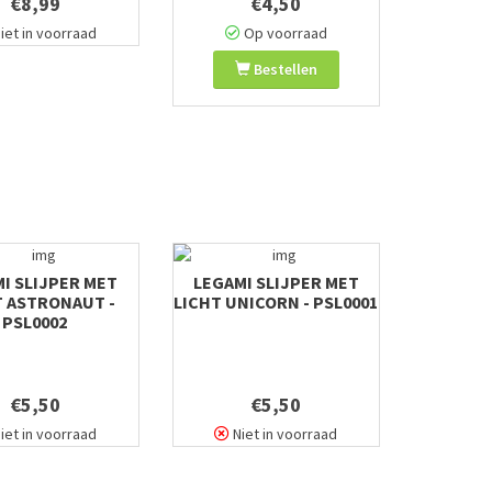
€8,99
€4,50
iet in voorraad
Op voorraad
Bestellen
I SLIJPER MET
LEGAMI SLIJPER MET
T ASTRONAUT -
LICHT UNICORN - PSL0001
PSL0002
€5,50
€5,50
iet in voorraad
Niet in voorraad