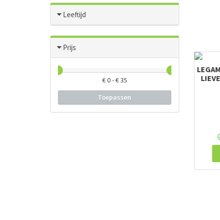
Leeftijd
Prijs
LEGAM
LIEV
€
0
- €
35
Toepassen