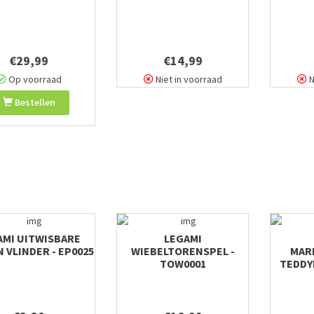
€29,99
€14,99
Op voorraad
Niet in voorraad
N
Bestellen
AMI UITWISBARE
LEGAMI
 VLINDER - EP0025
WIEBELTORENSPEL -
MAR
TOW0001
TEDDY