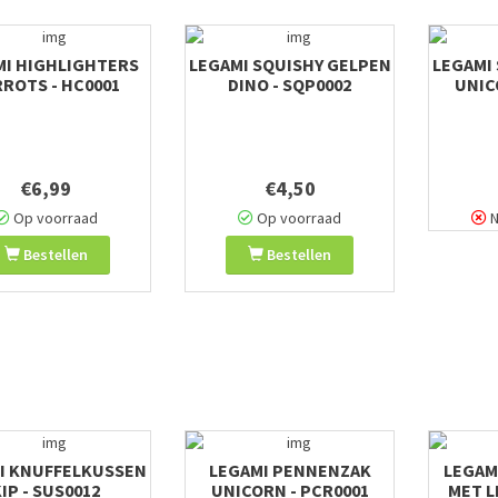
MI HIGHLIGHTERS
LEGAMI SQUISHY GELPEN
LEGAMI
ROTS - HC0001
DINO - SQP0002
UNIC
€6,99
€4,50
Op voorraad
Op voorraad
N
Bestellen
Bestellen
I KNUFFELKUSSEN
LEGAMI PENNENZAK
LEGAM
IP - SUS0012
UNICORN - PCR0001
MET L