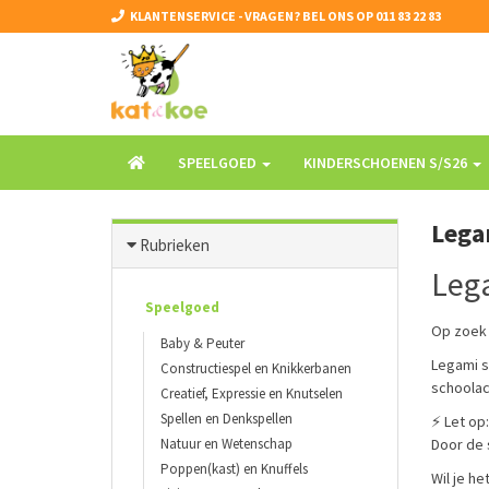
KLANTENSERVICE - VRAGEN? BEL ONS OP 011 83 22 83
SPEELGOED
KINDERSCHOENEN S/S26
Lega
Rubrieken
Lega
Speelgoed
Op zoek
Baby & Peuter
Legami s
Constructiespel en Knikkerbanen
schoolac
Creatief, Expressie en Knutselen
Spellen en Denkspellen
⚡ Let op:
Natuur en Wetenschap
Door de 
Poppen(kast) en Knuffels
Wil je h