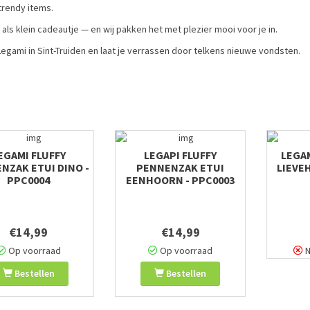
trendy items.
 als klein cadeautje — en wij pakken het met plezier mooi voor je in.
egami in Sint-Truiden en laat je verrassen door telkens nieuwe vondsten.
EGAMI FLUFFY
LEGAPI FLUFFY
LEGA
NZAK ETUI DINO -
PENNENZAK ETUI
LIEVE
PPC0004
EENHOORN - PPC0003
€14,99
€14,99
Op voorraad
Op voorraad
N
Bestellen
Bestellen