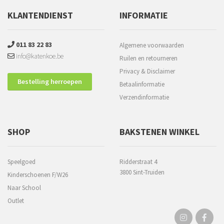
KLANTENDIENST
INFORMATIE
011 83 22 83
Algemene voorwaarden
info@katenkoe.be
Ruilen en retourneren
Privacy & Disclaimer
Bestelling herroepen
Betaalinformatie
Verzendinformatie
SHOP
BAKSTENEN WINKEL
Speelgoed
Ridderstraat 4
3800 Sint-Truiden
Kinderschoenen F/W26
Naar School
Outlet