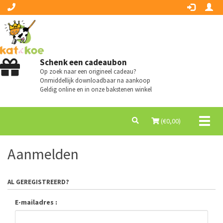
Schenk een cadeaubon
Op zoek naar een origineel cadeau?
Onmiddellijk downloadbaar na aankoop
Geldig online en in onze bakstenen winkel
Toggl
(€
0,00
)
naviga
Aanmelden
AL GEREGISTREERD?
E-mailadres :