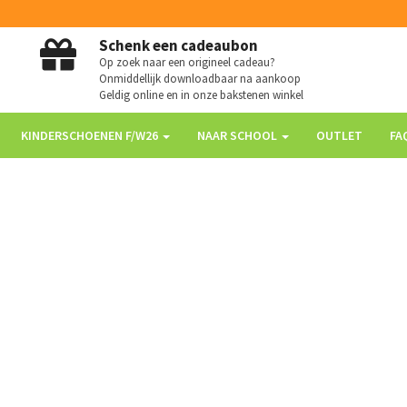
Schenk een cadeaubon
Op zoek naar een origineel cadeau?
Onmiddellijk downloadbaar na aankoop
Geldig online en in onze bakstenen winkel
KINDERSCHOENEN F/W26
NAAR SCHOOL
OUTLET
FA