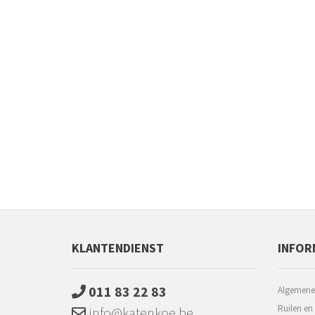
KLANTENDIENST
INFOR
011 83 22 83
Algemene
Ruilen en
info@katenkoe.be