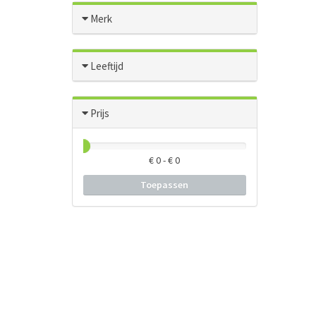
Merk
Leeftijd
Prijs
€
0
- €
0
Toepassen