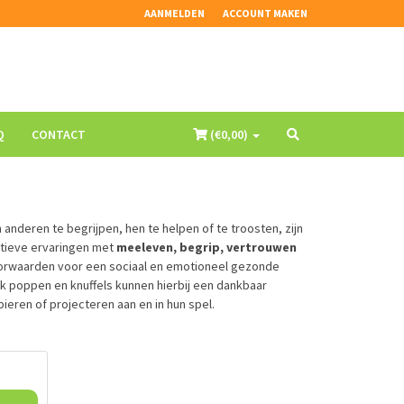
AANMELDEN
ACCOUNT MAKEN
Q
CONTACT
(€
0,00
)
anderen te begrijpen, hen te helpen of te troosten, zijn
itieve ervaringen met
meeleven, begrip, vertrouwen
e voorwaarden voor een sociaal en emotioneel gezonde
k poppen en knuffels kunnen hierbij een dankbaar
eren of projecteren aan en in hun spel.