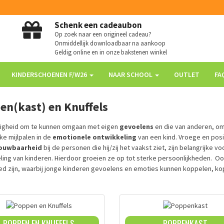
Schenk een cadeaubon
Op zoek naar een origineel cadeau?
Onmiddellijk downloadbaar na aankoop
Geldig online en in onze bakstenen winkel
KINDERSCHOENEN F/W26
NAAR SCHOOL
OUTLET
FA
en(kast) en Knuffels
igheid om te kunnen omgaan met eigen
gevoelens
en die van anderen, om 
ke mijlpalen in de
emotionele ontwikkeling
van een kind. Vroege en pos
ouwbaarheid
bij de personen die hij/zij het vaakst ziet, zijn belangrijk
ling van kinderen. Hierdoor groeien ze op tot sterke persoonlijkheden. Oo
d zijn, waarbij jonge kinderen gevoelens en emoties kunnen koppelen, kopi
POPPEN EN KNUFFELS
POPPENKAST